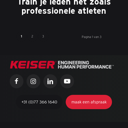
Train je leden net zoals
professionele atleten
1
2
3
Pagina 1 van 3
+31 (0)77 366 1640
maak een afspraak