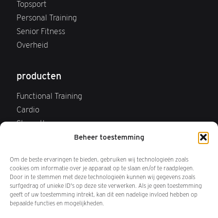
Topsport
Personal Training
Senior Fitness
Overheid
producten
Functional Training
Cardio
Strength
Webshop
Beheer toestemming
FAQ Webshop
Om de beste ervaringen te bieden, gebruiken wij technologieën zoals
Retourneren
cookies om informatie over je apparaat op te slaan en/of te raadplegen.
Door in te stemmen met deze technologieën kunnen wij gegevens zoals
surfgedrag of unieke ID's op deze site verwerken. Als je geen toestemming
over ons
geeft of uw toestemming intrekt, kan dit een nadelige invloed hebben op
bepaalde functies en mogelijkheden.
Wij zijn Keiser BV