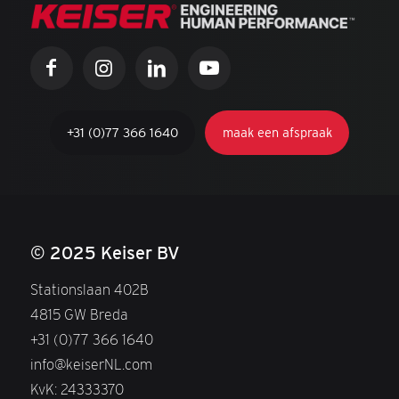
+31 (0)77 366 1640
maak een afspraak
© 2025 Keiser BV
Stationslaan 402B
4815 GW Breda
+31 (0)77 366 1640
info@keiserNL.com
KvK: 24333370