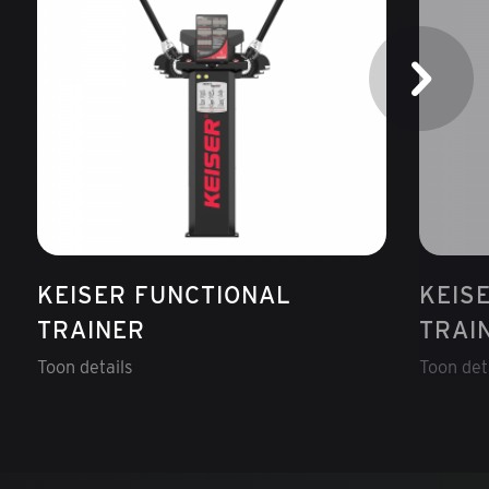
KEISER FUNCTIONAL
KEIS
TRAINER
TRAI
Toon details
Toon det