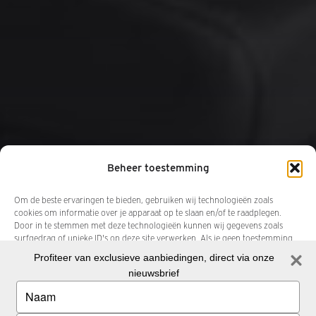
Beheer toestemming
Om de beste ervaringen te bieden, gebruiken wij technologieën zoals
cookies om informatie over je apparaat op te slaan en/of te raadplegen.
Door in te stemmen met deze technologieën kunnen wij gegevens zoals
surfgedrag of unieke ID's op deze site verwerken. Als je geen toestemming
geeft of uw toestemming intrekt, kan dit een nadelige invloed hebben op
Profiteer van exclusieve aanbiedingen, direct via onze
bepaalde functies en mogelijkheden.
nieuwsbrief
Type
your
Accepteren
name