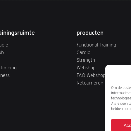
ainingsruimte
producten
apie
Functional Training
ub
Cardio
Strength
Training
Webshop
tness
FAQ Webshop
Retourneren
Om de beste 
informatie o
technologieë
Als je geen 
hebben op be
Acc