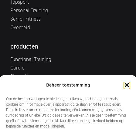
Topsport
Personal Training
Senior Fitness
Overheid
producten
Functional Training
Cardio
Strength
Webshop
Beheer toestemming
FAQ Webshop
Om de beste ervaringen te bieden, gebruiken wij technologieën zoals
Retourneren
cookies om informatie over je apparaat op te slaan en/of te raadplegen.
Door in te stemmen met deze technologieën kunnen wij gegevens zoals
surfgedrag of unieke ID's op deze site verwerken. Als je geen toestemming
over ons
geeft of uw toestemming intrekt, kan dit een nadelige invloed hebben op
bepaalde functies en mogelijkheden.
Wij zijn Keiser BV