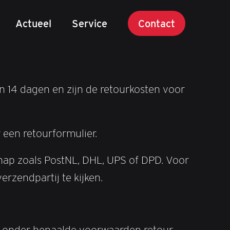
Actueel
Service
Contact
an 14 dagen en zijn de retourkosten voor
 een retourformulier.
hap zoals PostNL, DHL, UPS of DPD. Voor
rzendpartij te kijken.
ze onder bepaalde voorwaarden retour