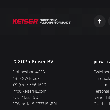
© 2025 Keiser BV
jouw tr
Stationslaan 402B
Fysiother
4815 GW Breda
Fitnesscl
+31 (0)77 366 1640
Topsport
info@keiserNL.com
Personal 
KvK: 24333370
Senior Fi
BTW-nr: NL810777186B01
Overheid