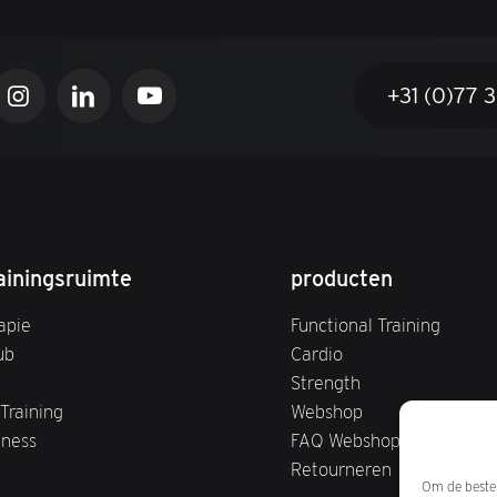
+31 (0)77 
ainingsruimte
producten
apie
Functional Training
ub
Cardio
Strength
Training
Webshop
tness
FAQ Webshop
Retourneren
Om de beste 