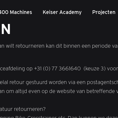
400 Machines
Keiser Academy
Projecten
EN
van wilt retourneren kan dit binnen een periode v
ceafdeling op +31 (0) 77 3661640 (keuze 3) voor
elal retour gestuurd worden via een postagentsc
an om altijd even op de website van betreffende ve
ratuur retourneren?
inning Bike, Crosstrainer etc. Dan kunnen we de