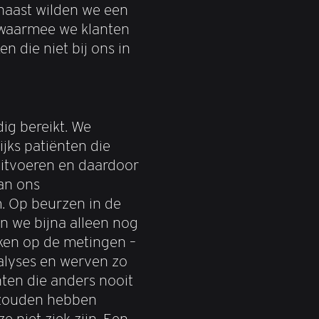
naast wilden we een
waarmee we klanten
n die niet bij ons in
dig bereikt. We
jks patiënten die
uitvoeren en daardoor
an ons
. Op beurzen in de
 we bijna alleen nog
en op de metingen –
alyses en werven zo
ten die anders nooit
s zouden hebben
 niet ziek zijn. Een