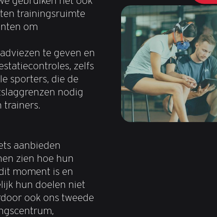
we gebruiken het ook
ten trainingsruimte
anten om
gadviezen te geven en
estatiecontroles, zelfs
e sporters, die de
tslaggrenzen nodig
trainers.
ets aanbieden
en zien hoe hun
 dit moment is en
ijk hun doelen niet
ardoor ook ons tweede
ningscentrum,