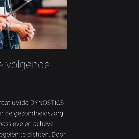
e volgende
araat uVida DYNOSTICS
in de gezondheidszorg
passieve en actieve
egelen te dichten. Door