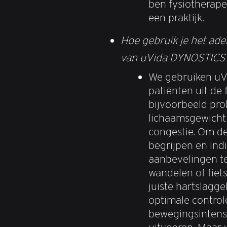
ben fysiotherape
een praktijk.
Hoe gebruik je het ad
van uVida DYNOSTICS v
We gebruiken u
patiënten uit de 
bijvoorbeeld pr
lichaamsgewicht 
congestie. Om de 
begrijpen en ind
aanbevelingen te
wandelen of fiet
juiste hartslagg
optimale control
bewegingsintensi