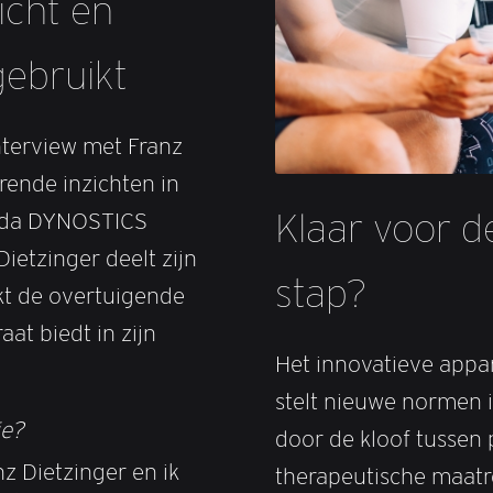
icht en
ebruikt
terview met Franz
erende inzichten in
Klaar voor d
Vida DYNOSTICS
ietzinger deelt zijn
stap?
kt de overtuigende
at biedt in zijn
Het innovatieve app
stelt nieuwe normen 
je?
door de kloof tussen 
z Dietzinger en ik
therapeutische maatr