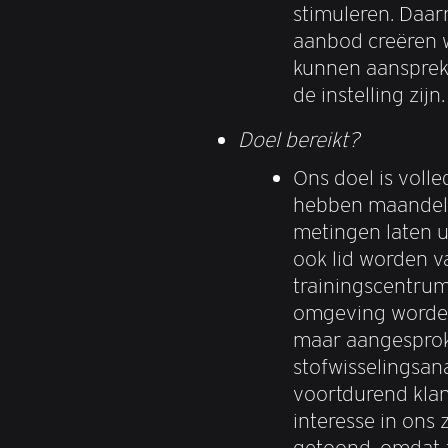
stimuleren. Daar
aanbod creëren 
kunnen aanspreke
de instelling zijn.
Doel bereikt?
Ons doel is volle
hebben maandeli
metingen laten 
ook lid worden v
trainingscentrum
omgeving worden
maar aangesprok
stofwisselingsan
voortdurend klan
interesse in on
getoond, omdat ze