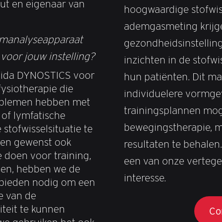
ut en eigenaar van
hoogwaardige stofwis
ademgasmeting krijg
emanalyseapparaat
gezondheidsinstellin
oor jouw instelling?
inzichten in de stofwi
Vida DYNOSTICS voor
hun patiënten. Dit m
fysiotherapie die
individuelere vormge
oblemen hebben met
trainingsplannen moge
of lymfatische
bewegingstherapie, m
stofwisselsituatie te
ien gewenst ook
resultaten te behale
 doen voor training,
een van onze vertege
sen, hebben we de
interesse.
ebieden nodig om een
e van de
teit te kunnen
Co