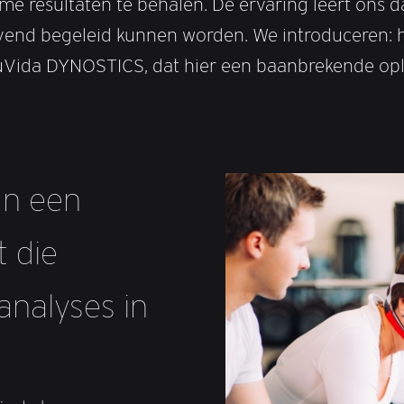
me resultaten te behalen. De ervaring leert ons 
jvend begeleid kunnen worden. We introduceren: 
Vida DYNOSTICS, dat hier een baanbrekende opl
an een
t die
analyses in