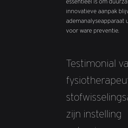
essentieel is om duurza
innovatieve aanpak bli
ademanalyseapparaat u
voor ware preventie.
Testimonial v
fysiotherapeu
stofwisselings
zijn instelling