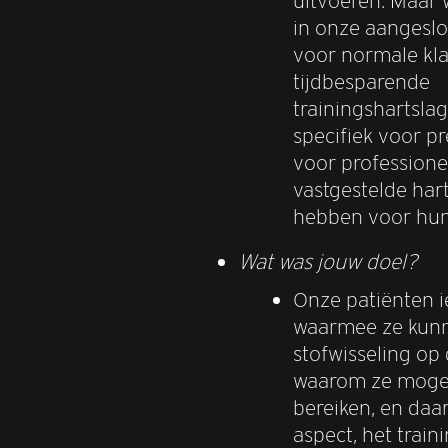
uitvoeren. Maar 
in onze aangeslo
voor normale kl
tijdbesparende
trainingshartsla
specifiek voor pr
voor professionel
vastgestelde har
hebben voor hun 
Wat was jouw doel?
Onze patiënten i
waarmee ze kunn
stofwisseling op
waarom ze mogel
bereiken, en da
aspect, het trai