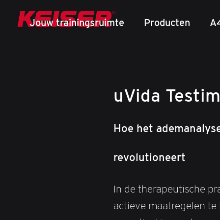
Jouw trainingsruimte
Producten
A
uVida Testim
Hoe het ademanalyse
revolutioneert
In de therapeutische pr
actieve maatregelen te l