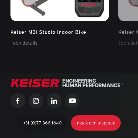
Keiser M3i Studio Indoor Bike
Keiser 
Toon details
Toon det
+31 (0)77 366 1640
maak een afspraak