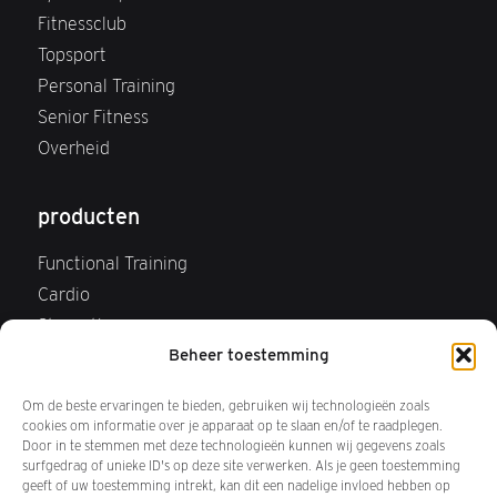
Fitnessclub
Topsport
Personal Training
Senior Fitness
Overheid
producten
Functional Training
Cardio
Strength
Beheer toestemming
Webshop
FAQ Webshop
Om de beste ervaringen te bieden, gebruiken wij technologieën zoals
Retourneren
cookies om informatie over je apparaat op te slaan en/of te raadplegen.
Door in te stemmen met deze technologieën kunnen wij gegevens zoals
surfgedrag of unieke ID's op deze site verwerken. Als je geen toestemming
over ons
geeft of uw toestemming intrekt, kan dit een nadelige invloed hebben op