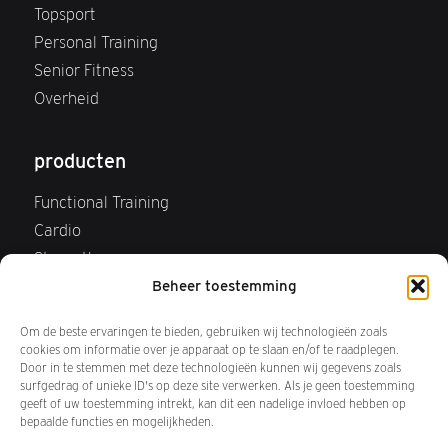
Topsport
Personal Training
Senior Fitness
Overheid
producten
Functional Training
Cardio
Strength
Beheer toestemming
Webshop
FAQ Webshop
Om de beste ervaringen te bieden, gebruiken wij technologieën zoals
Retourneren
cookies om informatie over je apparaat op te slaan en/of te raadplegen.
Door in te stemmen met deze technologieën kunnen wij gegevens zoals
surfgedrag of unieke ID's op deze site verwerken. Als je geen toestemming
over ons
geeft of uw toestemming intrekt, kan dit een nadelige invloed hebben op
bepaalde functies en mogelijkheden.
Wij zijn Keiser BV