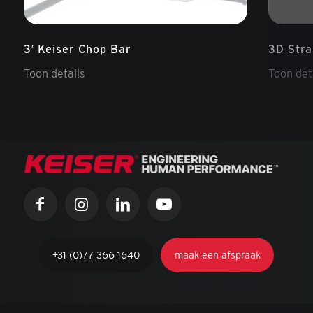
3′ Keiser Chop Bar
3D Stra
Toon details
Toon det
+31 (0)77 366 1640
maak een afspraak