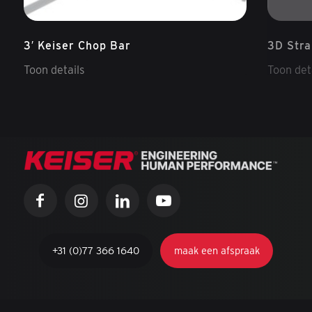
3′ Keiser Chop Bar
3D Stra
Toon details
Toon det
+31 (0)77 366 1640
maak een afspraak