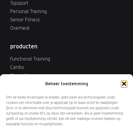
Topsport
Personal Training
Senior Fitness
Overheid
producten
Functional Training
Cardio
Strength
Webshop
Beheer toestemming
FAQ Webshop
Om de beste ervaringen te bieden, gebruiken wij technologieën zoals
Retourneren
cookies om informatie over je apparaat op te slaan en/of te raadplegen.
Door in te stemmen met deze technologieën kunnen wij gegevens zoals
surfgedrag of unieke ID's op deze site verwerken. Als je geen toestemming
over ons
geeft of uw toestemming intrekt, kan dit een nadelige invloed hebben op
bepaalde functies en mogelijkheden.
Wij zijn Keiser BV