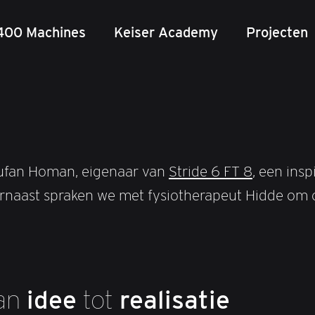
400 Machines
Keiser Academy
Projecten
aufan Homan, eigenaar van
Stride 6 FT 8
, een ins
naast spraken we met fysiotherapeut Hidde om oo
an
idee
tot
realisatie