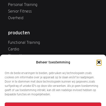
Personal Training
Senior Fitness
Overheid
producten
Functional Training
Cardio
Strength
Beheer toestemming
Webshop
FAQ Webshop
Om de beste ervaringen te bieden, gebruiken wij technologieën zoals
Retourneren
cookies om informatie over je apparaat op te slaan en/of te raadplegen.
Door in te stemmen met deze technologieën kunnen wij gegevens zoals
surfgedrag of unieke ID's op deze site verwerken. Als je geen toestemming
over ons
geeft of uw toestemming intrekt, kan dit een nadelige invloed hebben op
bepaalde functies en mogelijkheden.
Wij zijn Keiser BV