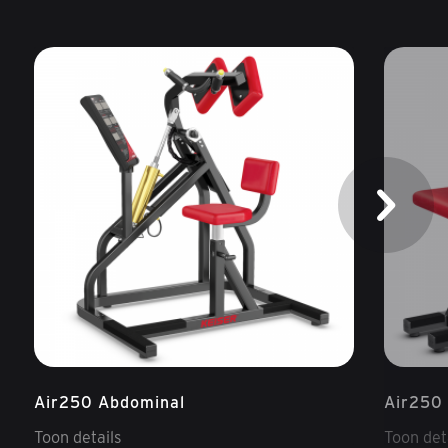
Air250 Abdominal
Air250 
Toon details
Toon det