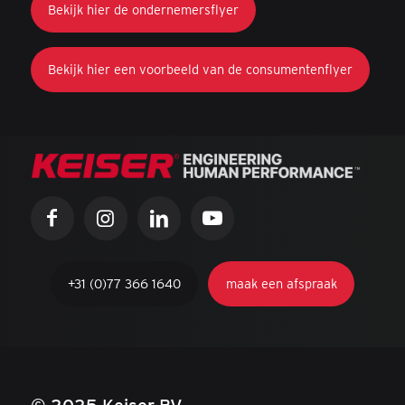
Bekijk hier de ondernemersflyer
Bekijk hier een voorbeeld van de consumentenflyer
+31 (0)77 366 1640
maak een afspraak