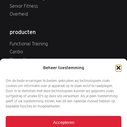
Senior Fitness
Overheid
producten
Functional Training
Cardio
Strength
Webshop
Beheer toestemming
FAQ Webshop
Om de beste ervaringen te bieden, gebruiken wij technologieën zoals
Retourneren
cookies om informatie over je apparaat op te slaan en/of te raadplegen.
Door in te stemmen met deze technologieën kunnen wij gegevens zoals
surfgedrag of unieke ID's op deze site verwerken. Als je geen toestemming
over ons
geeft of uw toestemming intrekt, kan dit een nadelige invloed hebben op
bepaalde functies en mogelijkheden.
Wij zijn Keiser BV
Keiser Academy
Accepteren