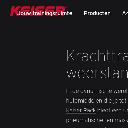
Jouw trainingsruimte
Producten
A
Krachttr
weersta
In de dynamische wereld
hulpmiddelen die je tot
Keiser Rack
biedt een un
pneumatische- en massa