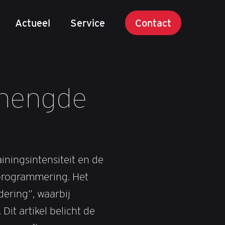
Actueel
Service
Contact
emengde
iningsintensiteit en de
 programmering. Het
dering”, waarbij
t artikel belicht de