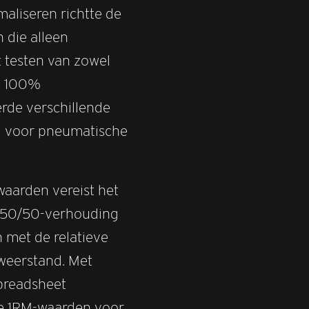
aliseren richtte de
 die alleen
t testen van zowel
s 100%
rde verschillende
g voor pneumatische
waarden vereist het
e 50/50-verhouding
 met de relatieve
 weerstand. Met
preadsheet
ve 1RM-waarden voor