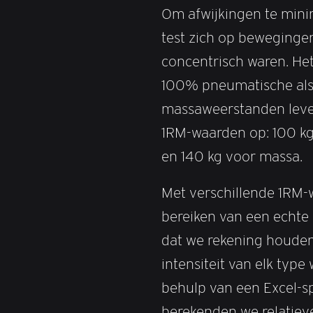
Om afwijkingen te minim
test zich op bewegingen
concentrisch waren. He
100% pneumatische al
massaweerstanden leve
1RM-waarden op: 100 k
en 140 kg voor massa.
Met verschillende 1RM-
bereiken van een echt
dat we rekening houden
intensiteit van elk type
behulp van een Excel-s
berekenden we relatie