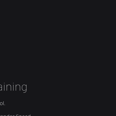
aining
ol.