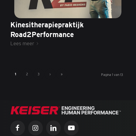
Kinesitherapiepraktijk
Road2Performance
Lees meer
1
2
3
›
»
Pagina 1 van 13