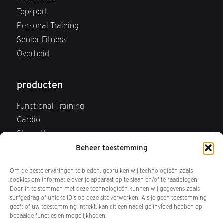
Topsport
Personal Training
Senior Fitness
Overheid
producten
Functional Training
Cardio
Strength
Webshop
Beheer toestemming
FAQ Webshop
Om de beste ervaringen te bieden, gebruiken wij technologieën zoals
Retourneren
cookies om informatie over je apparaat op te slaan en/of te raadplegen.
Door in te stemmen met deze technologieën kunnen wij gegevens zoals
surfgedrag of unieke ID's op deze site verwerken. Als je geen toestemming
over ons
geeft of uw toestemming intrekt, kan dit een nadelige invloed hebben op
bepaalde functies en mogelijkheden.