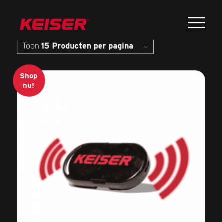
Sorteer op
Standaard
Toon
15 Producten per pagina
Shop
nu!