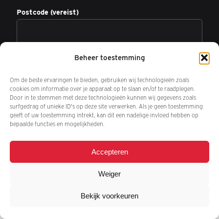
Postcode (vereist)
Beheer toestemming
Om de beste ervaringen te bieden, gebruiken wij technologieën zoals
cookies om informatie over je apparaat op te slaan en/of te raadplegen.
Door in te stemmen met deze technologieën kunnen wij gegevens zoals
surfgedrag of unieke ID's op deze site verwerken. Als je geen toestemming
geeft of uw toestemming intrekt, kan dit een nadelige invloed hebben op
bepaalde functies en mogelijkheden.
Accepteren
Weiger
Bekijk voorkeuren